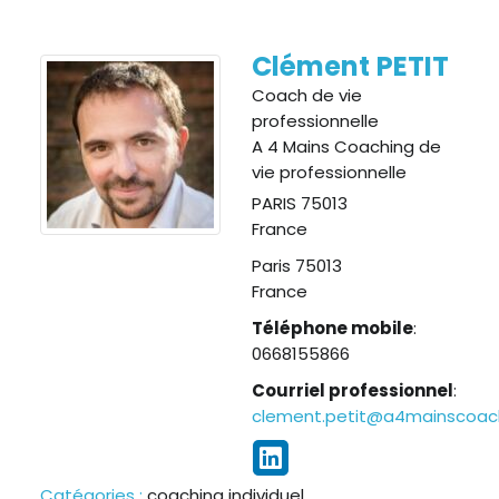
ESPACE ADHÉRENT
Clément
PETIT
Coach de vie
ESPACE INVITÉ
professionnelle
A 4 Mains Coaching de
vie professionnelle
PARIS
75013
France
Paris
75013
France
Téléphone mobile
:
0668155866
Courriel professionnel
:
clement.petit@a4mainscoach
Catégories :
coaching individuel