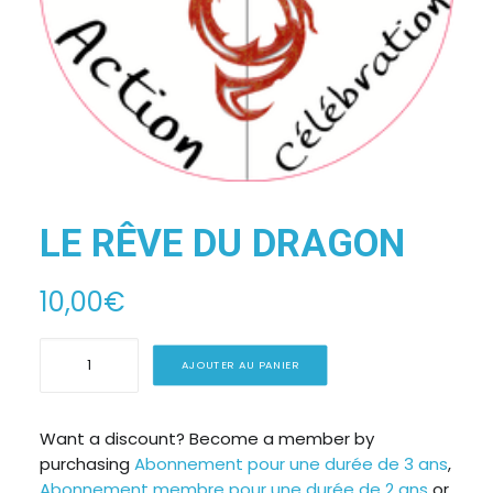
ESPACE ADHÉRENT
ESPACE INVITÉ
LE RÊVE DU DRAGON
10,00
€
quantité
AJOUTER AU PANIER
de
LE
RÊVE
Want a discount? Become a member by
purchasing
Abonnement pour une durée de 3 ans
,
DU
Abonnement membre pour une durée de 2 ans
or