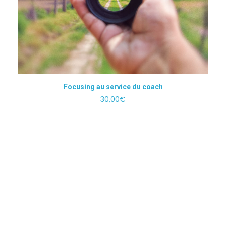
A
AJOUTER AU PANIER
Focusing au service du coach
30,00
€