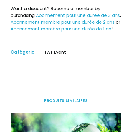
Soirée
autour
Want a discount? Become a member by
purchasing
Abonnement pour une durée de 3 ans
,
du
Abonnement membre pour une durée de 2 ans
or
livre
Abonnement membre pour une durée de 1 an
!
« L’Intelligence
de
la
Catégorie
FAT Event
relation
en
coaching »
PRODUITS SIMILAIRES