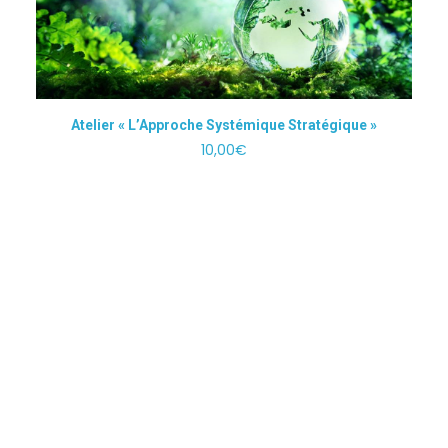
AJOUTER AU PANIER
Atelier « L’Approche Systémique Stratégique »
10,00
€
©