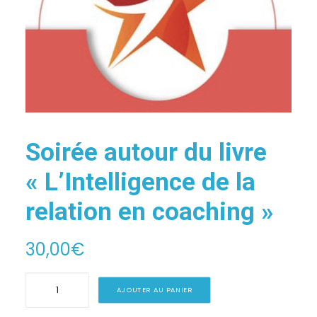
ESPACE ADHÉRENT
ESPACE INVITÉ
Soirée autour du livre
« L’Intelligence de la
relation en coaching »
30,00
€
quantité
AJOUTER AU PANIER
de