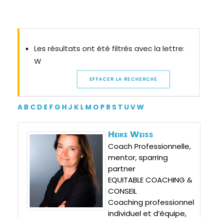
ESPACE ADHÉRENT
ESPACE INVITÉ
Les résultats ont été filtrés avec la lettre:
W
EFFACER LA RECHERCHE
A
B
C
D
E
F
G
H
J
K
L
M
O
P
R
S
T
U
V
W
Heike
Weiss
Coach Professionnelle,
mentor, sparring
partner
EQUITABLE COACHING &
CONSEIL
Coaching professionnel
individuel et d’équipe,